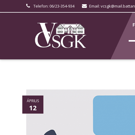
Telefon: 06/23-354-934
Email: vcsgk@mail.battan
ÁPRILIS
12