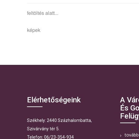
feltöltés alatt...
képek
Elérhetőségeink
A Vár
És Go
Felüg
Székhely: 2440 Százhalombatta,
Szivárvány tér 5.
tovább
Telefon: 06/23-354-934