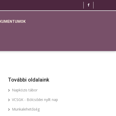
KUMENTUMOK
További oldalaink
Napközis tábor
VCSGK - Bölcsődei nyílt nap
Munkalehetőség