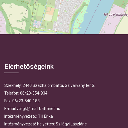
+
−
⇧
©
OpenStreetMap
contributors.
i
Elérhetőségeink
Székhely: 2440 Százhalombatta, Szivárvány tér 5.
Telefon: 06/23-354-934
Fax: 06/23-540-183
E-mail vcsgk@mail.battanet.hu
Intézményvezető: Till Erika
Intézményvezető helyettes: Szilágyi Lászlóné