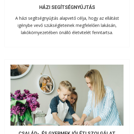
HÁZI SEGÍTSÉGNYÚJTÁS
A házi segítségnyújtás alapvető célja, hogy az ellátást
igénybe vevő szükségleteinek megfelelően lakásán,
lakókörnyezetében önálló életvitelét fenntartsa.
CSALÁD-, ÉS GYERMEKJÓLÉTI SZOLGÁLAT