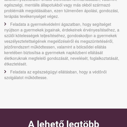
egészségi, mentális állapotukból vagy más okból származó
problémáik megoldásában, ezen túlmenően ápolási, gondozási,
terápiás tevékenységet végez.
Feladata a gyermekvédelmi ágazatban, hogy segítséget
nyújtson a gyermekek jogainak, érdekeinek érvényesítéséhez, a
szülői kötelességek teljesítéséhez, gondoskodjon a gyermekek
veszélyeztetettségének megelőzéséről és megszüntetéséről,
jelzőrendszert működtessen, valamint a bölcsődei ellátás
keretében biztosítsa a gyermekek napközbeni ellátását
életkoruknak megfelelő gondozását, nevelését, foglalkoztatását,
étkeztetését.
Feladata az egészségügyi ellátásban, hogy a védőnői
szolgálatot működtesse.
A lehető legtöbb