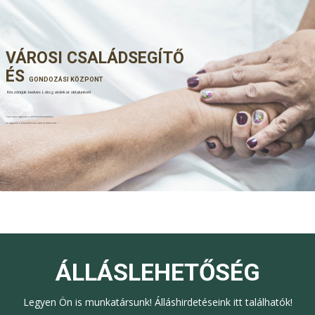
VÁROSI CSALÁDSEGÍTŐ
ÉS
GONDOZÁSI KÖZPONT
Köszöntjük kedves Látogatóinkat oldalunkon!
"Csak jelen vagyunk a nehéz pillanatokban,
mi vagyunk a kinyújtott kéz, amit el lehet érni..."
ÁLLÁSLEHETŐSÉG
Legyen Ön is munkatársunk! Álláshirdetéseink itt találhatók!