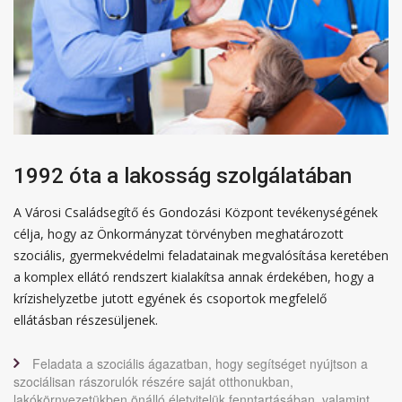
1992 óta a lakosság szolgálatában
A Városi Családsegítő és Gondozási Központ tevékenységének
célja, hogy az Önkormányzat törvényben meghatározott
szociális, gyermekvédelmi feladatainak megvalósítása keretében
a komplex ellátó rendszert kialakítsa annak érdekében, hogy a
krízishelyzetbe jutott egyének és csoportok megfelelő
ellátásban részesüljenek.
Feladata a szociális ágazatban, hogy segítséget nyújtson a
szociálisan rászorulók részére saját otthonukban,
lakókörnyezetükben önálló életvitelük fenntartásában, valamint